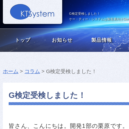
G検定受検しました！
ケー・ティー・システムは製造業向けSI
トップ
お知らせ
製品情報
ホーム
>
コラム
> G検定受検しました！
G検定受検しました！
皆さん、こんにちは。開発1部の栗原です。