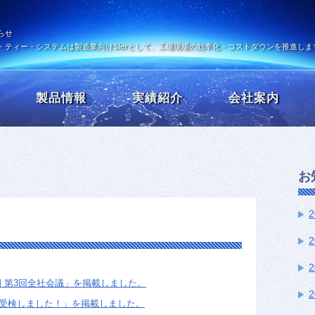
らせ
・ティー・システムは製造業向けSIerとして、工場現場の効率化・コストダウンを推進しま
製品情報
実績紹介
会社案内
お
期 第3回全社会議」を掲載しました。
受検しました！」を掲載しました。