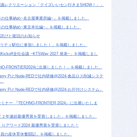
議レクリエーション「クイズいいセン行きまSHOW！」」
4年の仕事納め~名古屋事業所編~」を掲載しました。
4年の仕事納め~東京本社編~」を掲載しました。
お詫びと復旧のお知らせ
ャリティ駅伝に参加しました！」を掲載しました。
ickoff全社会議 ~KTSWay 2027 発表~」を掲載しまし
NO-FRONTIER2024に出展しました！」を掲載しました。
rry PiとNode-REDで社内研修@2024-食品ロス削減システ
た。
rry PiとNode-REDで社内研修@2024-お片付けシステム」
ミナー 『TECHNO-FRONTIER 2024』に出展いたしま
にて２年連続最優秀賞を受賞しました」を掲載しました。
くりアワード2024 最優秀賞を受賞しました！
社員の産休育休奮闘記」を掲載しました。