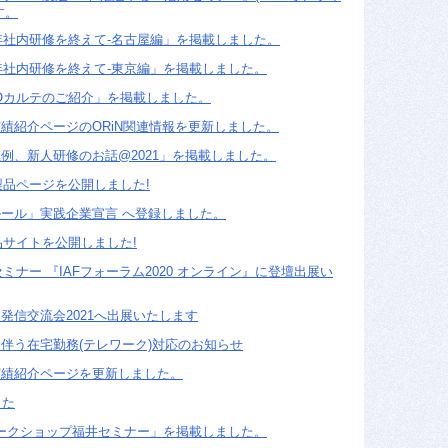
す。
1年社内研修を終えて-名古屋編」を掲載しました。
1年社内研修を終えて-東京編」を掲載しました。
IOカルテのご紹介」を掲載しました。
績紹介ページのORiN関連情報を更新しました。
例、新人研修のお話@2021」を掲載しました。
製品ページを公開しました!
ール」実践企業宣言 へ登録しました。
品サイトを公開しました!
セミナー 『IAFフォーラム2020 オンライン』に登壇出展い
発信交流会2021へ出展いたします
伴う在宅勤務(テレワーク)対応のお知らせ
実績紹介ページを更新しました。
した
ワークショップ福井セミナー」を掲載しました。