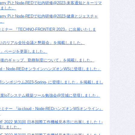
rry PiとNode-REDで社内研修@2023-来客通知とキーリマ
しました。
rry PiとNode-REDで社内研修@2023-健康とジェスチャ
た。
ミナー 『TECHNO-FRONTIER 2023』に出展いたしま
りのリアル全社会議と懇親会」を掲載しました。
声」ページを更新しました。
前後のギャップ、勤務制度について」を掲載しました。
oud・Node-REDオンラインハンズオンWSに登壇しました」
シンポジウム2023-Spring- に登壇しました」を掲載しまし
業IoTシステム構築ツール勉強会@茨城に登壇しました」
ミナー 『ia-cloud・Node-REDハンズオンWSオンライン』
。
OF 2022 第31回 日本国際工作機械見本市に出展しました！-
掲載しました。