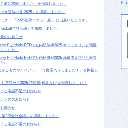
っと前に移転しました」を掲載しました。
tem 冒険の書 2025」を掲載しました。
セミナー 『2025国際ロボット展 』に出展いたします。
Kickoff全社会議」を掲載しました。
休業のお知らせ
rry PiとNode-REDで社内研修@2025-オフックリンと環境
載しました。
rry PiとNode-REDで社内研修@2025-高齢者見守りと服装
した。
つながるものづくりアワードで殿堂入りしました！」を掲載し
くりアワード2025 特別賞(殿堂入り)を受賞しました！
による電話不通のお知らせ
テナンスのお知らせ
のお知らせ
期 第2回全社会議」を掲載しました。
による電話不通のお知らせ