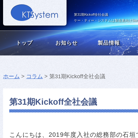
第31期Kickoff全社会議
ケー・ティー・システムは製造業向けSI
トップ
お知らせ
製品情報
ホーム
>
コラム
> 第31期Kickoff全社会議
第31期Kickoff全社会議
こんにちは、2019年度入社の総務部の石垣